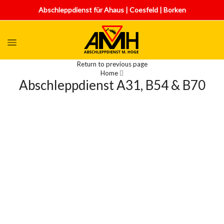
Abschleppdienst für Ahaus | Coesfeld | Borken
Return to previous page
Home
Abschleppdienst A31, B54 & B70
AMH Abschleppdienst - zuverlässiger
& kompetenter Partner entlang der
A31, B54 & B70!
AMH
Abschleppdienst
ist Ihr zuverlässiger Partner mit
kurzen Wartenzeiten für das Abschleppen oder Bergen
im
Raum Ahaus | Coesfeld | Gronau entlang der
B54, B70 und die A31 bis nach Nordhorn
.